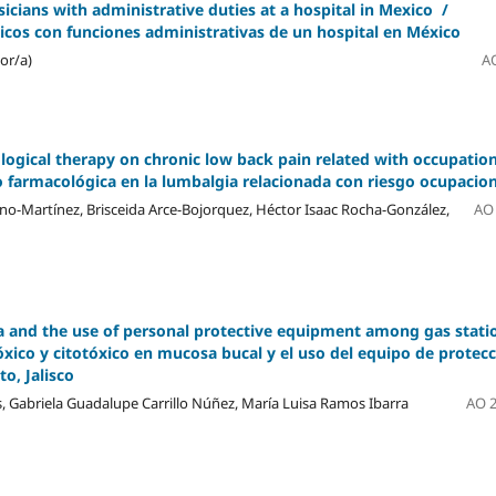
cians with administrative duties at a hospital in Mexico /
cos con funciones administrativas de un hospital en México
or/a)
AO
ogical therapy on chronic low back pain related with occupation
o farmacológica en la lumbalgia relacionada con riesgo ocupacion
no-Martínez, Brisceida Arce-Bojorquez, Héctor Isaac Rocha-González,
AO 
a and the use of personal protective equipment among gas stati
xico y citotóxico en mucosa bucal y el uso del equipo de protec
o, Jalisco
 Gabriela Guadalupe Carrillo Núñez, María Luisa Ramos Ibarra
AO 2