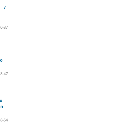
co /
0-37
io
8-47
co
ón
8-54