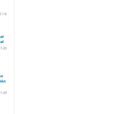
 1-6
al
al
7-20
on
ción
1-29