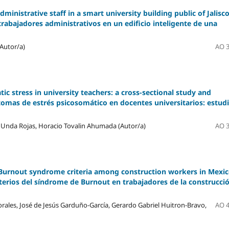
dministrative staff in a smart university building public of Jalis
trabajadores administrativos en un edificio inteligente de una
Autor/a)
AO 3
c stress in university teachers: a cross-sectional study and
tomas de estrés psicosomático en docentes universitarios: estud
 Unda Rojas, Horacio Tovalin Ahumada (Autor/a)
AO 3
 Burnout syndrome criteria among construction workers in Mexi
iterios del síndrome de Burnout en trabajadores de la construcci
ales, José de Jesús Garduño-García, Gerardo Gabriel Huitron-Bravo,
AO 4