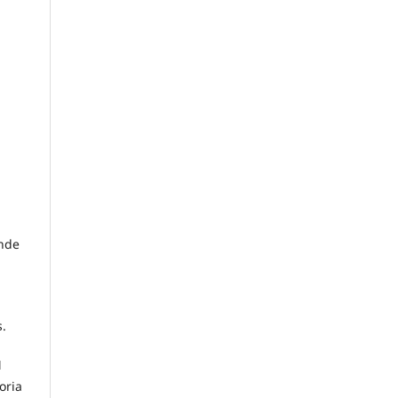
onde
s.
M
oria