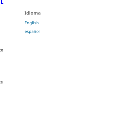
EL
Idioma
English
español
te
te